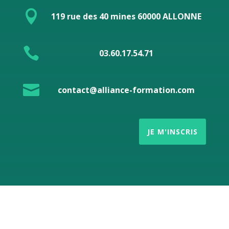

119 rue des 40 mines 60000 ALLONNE

03.60.17.54.71

contact@alliance-formation.com
JE M'INSCRIS