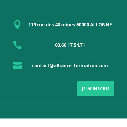

119 rue des 40 mines 60000 ALLONNE

03.60.17.54.71

contact@alliance-formation.com
JE M'INSCRIS